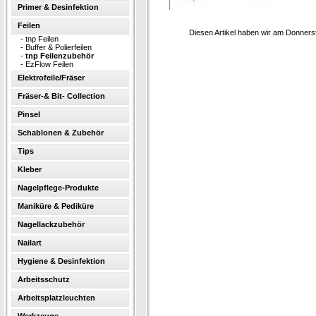
Primer & Desinfektion
Feilen
Diesen Artikel haben wir am Donner
-
tnp Feilen
-
Buffer & Polierfeilen
-
tnp Feilenzubehör
-
EzFlow Feilen
Elektrofeile/Fräser
Fräser-& Bit- Collection
Pinsel
Schablonen & Zubehör
Tips
Kleber
Nagelpflege-Produkte
Maniküre & Pediküre
Nagellackzubehör
Nailart
Hygiene & Desinfektion
Arbeitsschutz
Arbeitsplatzleuchten