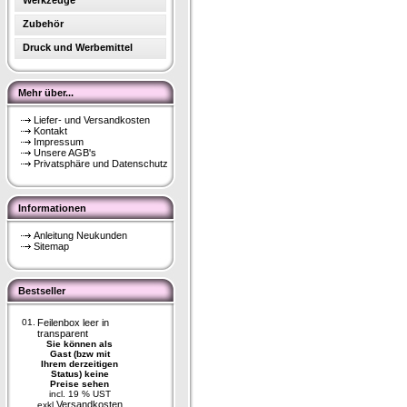
Werkzeuge
Zubehör
Druck und Werbemittel
Mehr über...
Liefer- und Versandkosten
Kontakt
Impressum
Unsere AGB's
Privatsphäre und Datenschutz
Informationen
Anleitung Neukunden
Sitemap
Bestseller
01.
Feilenbox leer in
transparent
Sie können als
Gast (bzw mit
Ihrem derzeitigen
Status) keine
Preise sehen
incl. 19 % UST
Versandkosten
exkl.