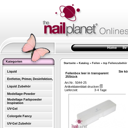
Home
Ihr
Kategorien
Startseite
»
Katalog
»
Feilen
»
tnp Feilenzubehör
Liquid
Sie kö
Feilenbox leer in transparent
25Stück
Entfetter, Primer, Desinfektion,
Art.Nr.: 5044-25
Liquid Zubehör
Artikeldatenblatt drucken
Lieferzeit:
3-4 Tage
Modellage-Powder
Modellage Farbpowder
Inspiration
UV-Gel
Colorgele Fancy
UV-Gel Zubehör