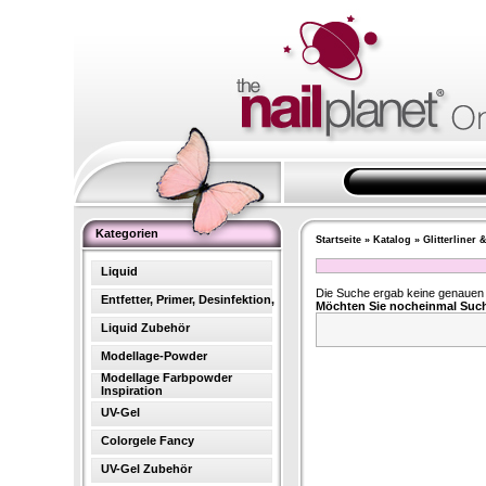
Kategorien
Startseite
»
Katalog
»
Glitterliner 
Liquid
Die Suche ergab keine genauen T
Entfetter, Primer, Desinfektion,
Möchten Sie nocheinmal Suc
Liquid Zubehör
Modellage-Powder
Modellage Farbpowder
Inspiration
UV-Gel
Colorgele Fancy
UV-Gel Zubehör