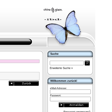
Suche
Erweiterte Suche »
Willkommen zurück!
eMail-Adresse:
Passwort:
Passwort vergessen?