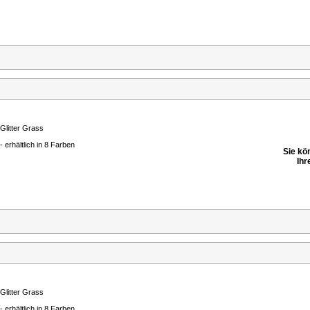
Glitter Grass
- erhältlich in 8 Farben
Sie kö
Ihr
Glitter Grass
- erhältlich in 8 Farben