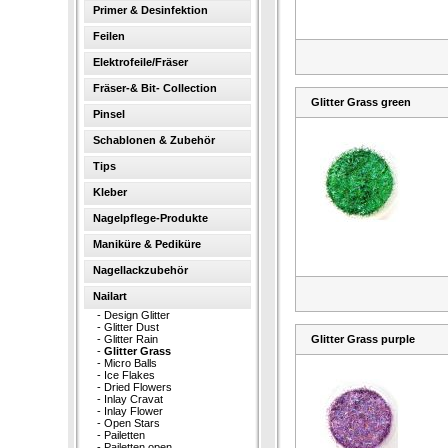
Primer & Desinfektion
Feilen
Elektrofeile/Fräser
Fräser-& Bit- Collection
Glitter Grass green
Pinsel
Schablonen & Zubehör
Tips
Kleber
Nagelpflege-Produkte
Maniküre & Pediküre
Nagellackzubehör
Nailart
-
Design Glitter
-
Glitter Dust
-
Glitter Rain
Glitter Grass purple
-
Glitter Grass
-
Micro Balls
-
Ice Flakes
-
Dried Flowers
-
Inlay Cravat
-
Inlay Flower
-
Open Stars
-
Pailetten
-
Pailetten open