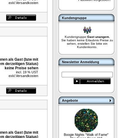
exkl.
Versandkosten
Kundengruppe
Kundengruppe:
Gast unangem.
Sie haben keine Erlaubnis Preise zu
sehen, erstellen Sie bitte ein
Kundenkonto.
nnen als Gast (bzw mit
Newsletter Anmeldung
em derzeitigen Status)
keine Preise sehen
incl. 19 % UST
exkl.
Versandkosten
Angebote
nnen als Gast (bzw mit
Boogie Nights "Walk of Fame"
em derzeitigen Status)