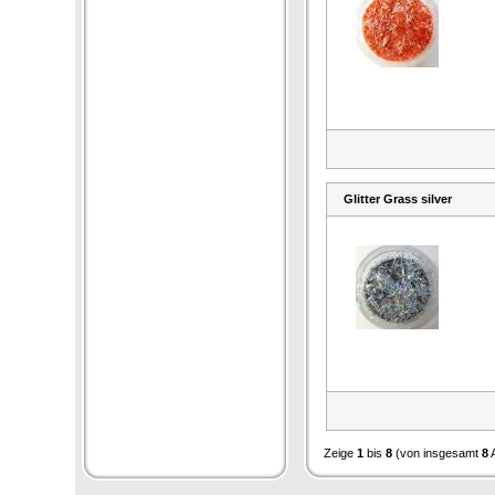
Glitter Grass silver
Zeige
1
bis
8
(von insgesamt
8
A