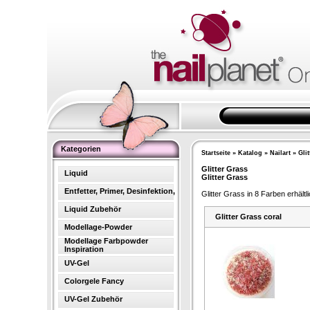
Kategorien
Startseite
»
Katalog
»
Nailart
»
Gli
Glitter Grass
Liquid
Glitter Grass
Entfetter, Primer, Desinfektion,
Glitter Grass in 8 Farben erhältli
Liquid Zubehör
Glitter Grass coral
Modellage-Powder
Modellage Farbpowder
Inspiration
UV-Gel
Colorgele Fancy
UV-Gel Zubehör