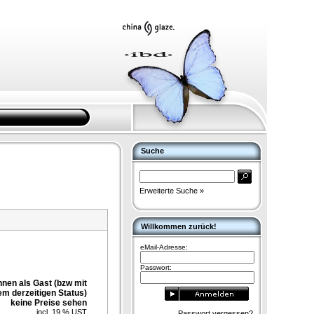
Suche
Erweiterte Suche »
Willkommen zurück!
eMail-Adresse:
Passwort:
nnen als Gast (bzw mit
em derzeitigen Status)
keine Preise sehen
incl. 19 % UST
Passwort vergessen?