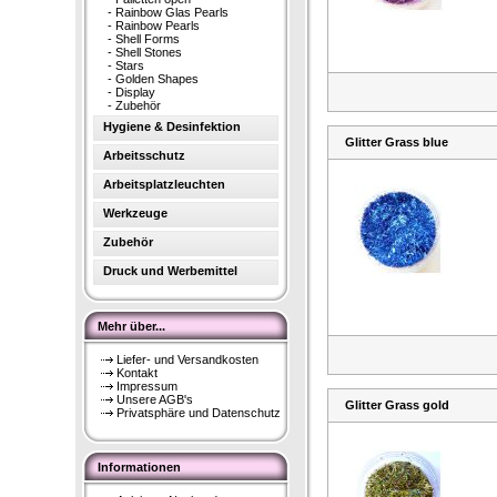
-
Rainbow Glas Pearls
-
Rainbow Pearls
-
Shell Forms
-
Shell Stones
-
Stars
-
Golden Shapes
-
Display
-
Zubehör
Hygiene & Desinfektion
Glitter Grass blue
Arbeitsschutz
Arbeitsplatzleuchten
Werkzeuge
Zubehör
Druck und Werbemittel
Mehr über...
Liefer- und Versandkosten
Kontakt
Impressum
Unsere AGB's
Glitter Grass gold
Privatsphäre und Datenschutz
Informationen