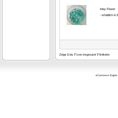
Inlay Flower
- erhältlich in
Zeige
1
bis
7
(von insgesamt
7
Artikeln)
eCommerce Engine