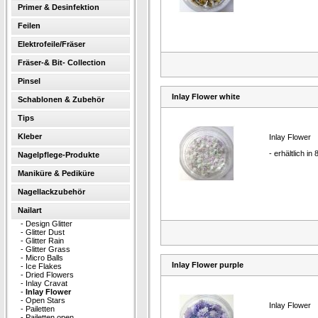
Primer & Desinfektion
Feilen
Elektrofeile/Fräser
Fräser-& Bit- Collection
Pinsel
Inlay Flower white
Schablonen & Zubehör
Tips
Kleber
Inlay Flower
- erhältlich in
Nagelpflege-Produkte
Maniküre & Pediküre
Nagellackzubehör
Nailart
-
Design Glitter
-
Glitter Dust
-
Glitter Rain
-
Glitter Grass
-
Micro Balls
Inlay Flower purple
-
Ice Flakes
-
Dried Flowers
-
Inlay Cravat
-
Inlay Flower
-
Open Stars
Inlay Flower
-
Pailetten
-
Pailetten open