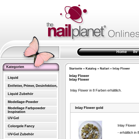
Home
Ihr
Kategorien
Startseite
»
Katalog
»
Nailart
»
Inlay Flower
Inlay Flower
Liquid
Inlay Flower
Entfetter, Primer, Desinfektion,
Inlay Flower in 8 Farben erhältlich.
Liquid Zubehör
Modellage-Powder
Inlay Flower gold
Modellage Farbpowder
Inspiration
UV-Gel
Inlay Flower
Colorgele Fancy
- erhältlich in
UV-Gel Zubehör