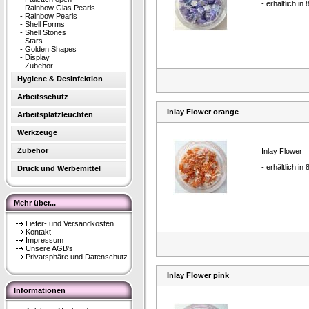
- erhältlich in
-
Rainbow Glas Pearls
-
Rainbow Pearls
-
Shell Forms
-
Shell Stones
-
Stars
-
Golden Shapes
-
Display
-
Zubehör
Hygiene & Desinfektion
Arbeitsschutz
Inlay Flower orange
Arbeitsplatzleuchten
Werkzeuge
Zubehör
Inlay Flower
- erhältlich in
Druck und Werbemittel
Mehr über...
Liefer- und Versandkosten
Kontakt
Impressum
Unsere AGB's
Privatsphäre und Datenschutz
Inlay Flower pink
Informationen