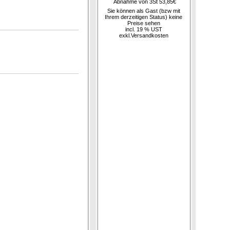
Abnahme von 3St 53,85€
Sie können als Gast (bzw mit
Ihrem derzeitigen Status) keine
Preise sehen
incl. 19 % UST
exkl.
Versandkosten