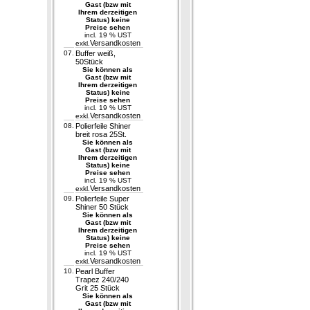
Gast (bzw mit
Ihrem derzeitigen
Status) keine
Preise sehen
incl. 19 % UST
Versandkosten
exkl.
07.
Buffer weiß,
50Stück
Sie können als
Gast (bzw mit
Ihrem derzeitigen
Status) keine
Preise sehen
incl. 19 % UST
Versandkosten
exkl.
08.
Polierfeile Shiner
breit rosa 25St.
Sie können als
Gast (bzw mit
Ihrem derzeitigen
Status) keine
Preise sehen
incl. 19 % UST
Versandkosten
exkl.
09.
Polierfeile Super
Shiner 50 Stück
Sie können als
Gast (bzw mit
Ihrem derzeitigen
Status) keine
Preise sehen
incl. 19 % UST
Versandkosten
exkl.
10.
Pearl Buffer
Trapez 240/240
Grit 25 Stück
Sie können als
Gast (bzw mit