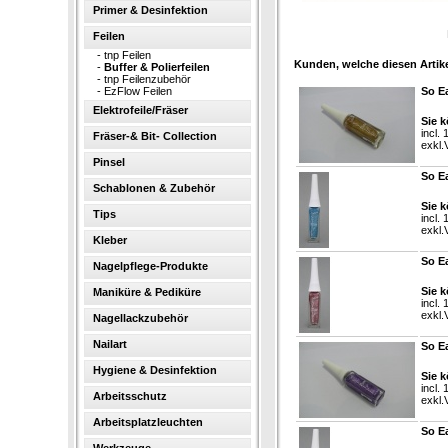
Primer & Desinfektion
Feilen
-
tnp Feilen
Kunden, welche diesen Artike
-
Buffer & Polierfeilen
-
tnp Feilenzubehör
-
EzFlow Feilen
So E
Elektrofeile/Fräser
Sie k
incl.
Fräser-& Bit- Collection
exkl.
Pinsel
So Ea
Schablonen & Zubehör
Sie k
Tips
incl.
exkl.
Kleber
So Ea
Nagelpflege-Produkte
Sie k
Maniküre & Pediküre
incl.
exkl.
Nagellackzubehör
Nailart
So Ea
Hygiene & Desinfektion
Sie k
incl.
Arbeitsschutz
exkl.
Arbeitsplatzleuchten
So Ea