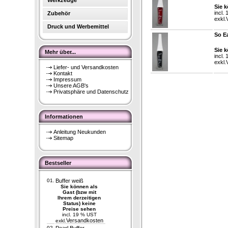
Werkzeuge
Sie k
incl.
Zubehör
exkl.
Druck und Werbemittel
So Ea
Sie k
Mehr über...
incl.
exkl.
Liefer- und Versandkosten
Kontakt
Impressum
Unsere AGB's
Privatsphäre und Datenschutz
Informationen
Anleitung Neukunden
Sitemap
Bestseller
01.
Buffer weiß
Sie können als
Gast (bzw mit
Ihrem derzeitigen
Status) keine
Preise sehen
incl. 19 % UST
Versandkosten
exkl.
02.