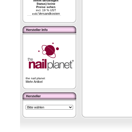
Ihrem derzeitigen
Status) keine
Preise sehen
incl. 19 % UST
Versandkosten
exkl.
Hersteller Info
the nail planet
Mehr Artikel
Hersteller