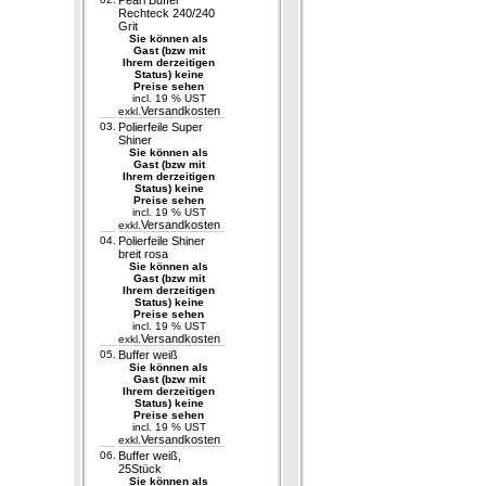
Pearl Buffer
Rechteck 240/240
Grit
Sie können als
Gast (bzw mit
Ihrem derzeitigen
Status) keine
Preise sehen
incl. 19 % UST
Versandkosten
exkl.
03.
Polierfeile Super
Shiner
Sie können als
Gast (bzw mit
Ihrem derzeitigen
Status) keine
Preise sehen
incl. 19 % UST
Versandkosten
exkl.
04.
Polierfeile Shiner
breit rosa
Sie können als
Gast (bzw mit
Ihrem derzeitigen
Status) keine
Preise sehen
incl. 19 % UST
Versandkosten
exkl.
05.
Buffer weiß
Sie können als
Gast (bzw mit
Ihrem derzeitigen
Status) keine
Preise sehen
incl. 19 % UST
Versandkosten
exkl.
06.
Buffer weiß,
25Stück
Sie können als