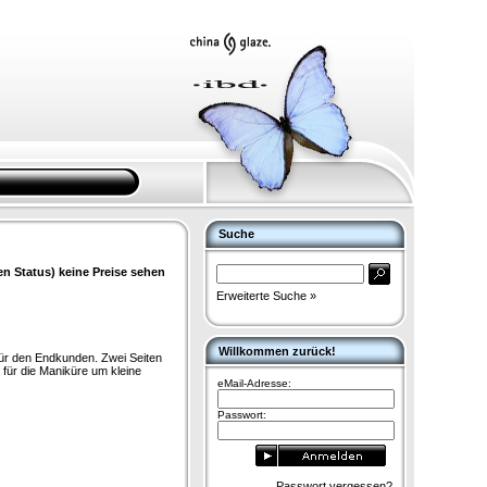
Suche
en Status) keine Preise sehen
Erweiterte Suche »
Willkommen zurück!
 für den Endkunden. Zwei Seiten
 für die Maniküre um kleine
eMail-Adresse:
Passwort:
Passwort vergessen?