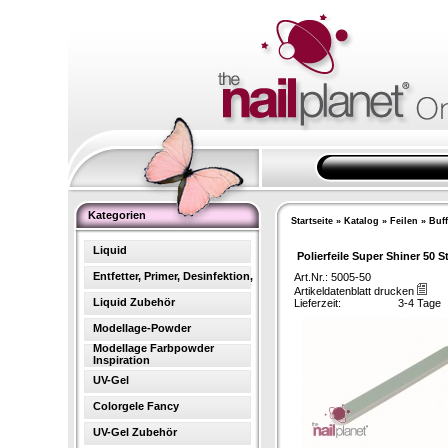
Kategorien
Startseite
»
Katalog
»
Feilen
»
Buff
Liquid
Polierfeile Super Shiner 50 S
Entfetter, Primer, Desinfektion,
Art.Nr.: 5005-50
Artikeldatenblatt drucken
Liquid Zubehör
Lieferzeit:
3-4 Tage
Modellage-Powder
Modellage Farbpowder
Inspiration
UV-Gel
Colorgele Fancy
UV-Gel Zubehör