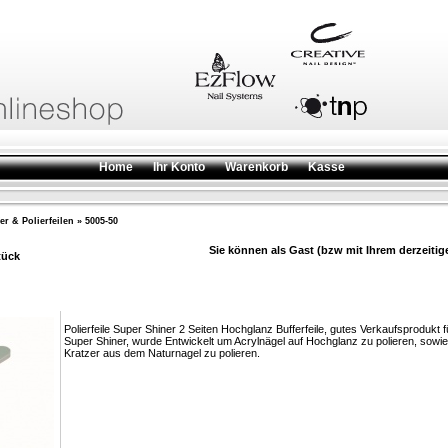
Home
Ihr Konto
Warenkorb
Kasse
er & Polierfeilen
»
5005-50
Sie können als Gast (bzw mit Ihrem derzeitig
tück
Polierfeile Super Shiner 2 Seiten Hochglanz Bufferfeile, gutes Verkaufsprodukt
Super Shiner, wurde Entwickelt um Acrylnägel auf Hochglanz zu polieren, sowie
Kratzer aus dem Naturnagel zu polieren.