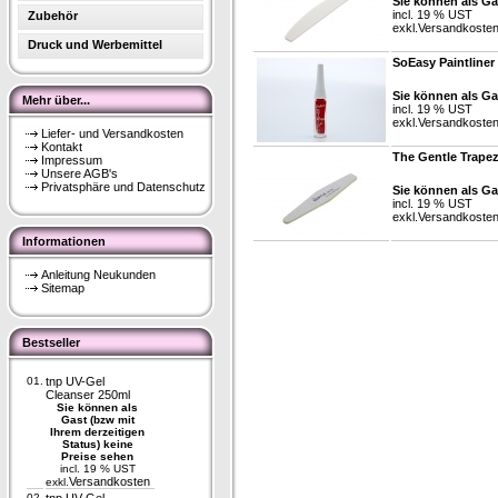
Sie können als Ga
incl. 19 % UST
Zubehör
exkl.
Versandkoste
Druck und Werbemittel
SoEasy Paintliner
Sie können als Ga
Mehr über...
incl. 19 % UST
exkl.
Versandkoste
Liefer- und Versandkosten
Kontakt
The Gentle Trapez
Impressum
Unsere AGB's
Privatsphäre und Datenschutz
Sie können als Ga
incl. 19 % UST
exkl.
Versandkoste
Informationen
Anleitung Neukunden
Sitemap
Bestseller
01.
tnp UV-Gel
Cleanser 250ml
Sie können als
Gast (bzw mit
Ihrem derzeitigen
Status) keine
Preise sehen
incl. 19 % UST
Versandkosten
exkl.
02.