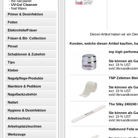
-
the nail planet
-
UV-Gel Cleanser
-
Nail Wipes
Primer & Desinfektion
Feilen
Elektrofeile/Fräser
Diesen Artikel haben wir am Di
Fräser-& Bit- Collection
Kunden, welche diesen Artikel kauften, ha
Pinsel
tnp high perform
Schablonen & Zubehör
Sie können als Ga
Tips
incl. 19 % UST
exkl.
Versandkoste
Kleber
TNP Zelletten Blei
Nagelpflege-Produkte
Maniküre & Pediküre
Sie können als Ga
incl. 19 % UST
Nagellackzubehör
exkl.
Versandkoste
Nailart
The Silky 240/240
Hygiene & Desinfektion
Sie können als Ga
incl. 19 % UST
Arbeitsschutz
exkl.
Versandkoste
Arbeitsplatzleuchten
Halbmond Feile we
Werkzeuge