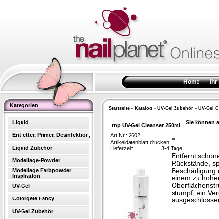
Home
Ihr
Kategorien
Startseite
»
Katalog
»
UV-Gel Zubehör
»
UV-Gel C
Liquid
Sie können a
tnp UV-Gel Cleanser 250ml
Entfetter, Primer, Desinfektion,
Art.Nr.: 2602
Artikeldatenblatt drucken
Liquid Zubehör
Lieferzeit:
3-4 Tage
Entfernt schon
Modellage-Powder
Rückstände, sp
Modellage Farbpowder
Beschädigung d
Inspiration
einem zu hohen 
Oberflächenstru
UV-Gel
stumpf, ein Ver
Colorgele Fancy
ausgeschlosse
UV-Gel Zubehör