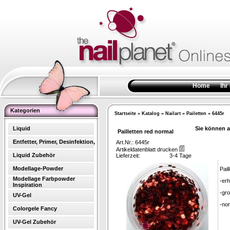
Home
Ihr
Kategorien
Startseite
»
Katalog
»
Nailart
»
Pailetten
»
6445r
Liquid
Sie können a
Pailletten red normal
Entfetter, Primer, Desinfektion,
Art.Nr.: 6445r
Artikeldatenblatt drucken
Liquid Zubehör
Lieferzeit:
3-4 Tage
Modellage-Powder
Pail
Modellage Farbpowder
-erh
Inspiration
-gro
UV-Gel
-nor
Colorgele Fancy
UV-Gel Zubehör