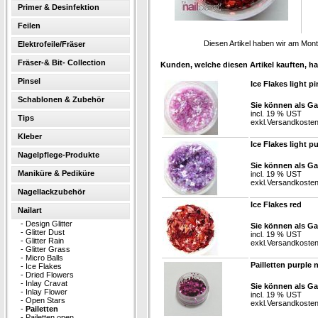
Primer & Desinfektion
Feilen
Diesen Artikel haben wir am Mon
Elektrofeile/Fräser
Fräser-& Bit- Collection
Kunden, welche diesen Artikel kauften, ha
Pinsel
Ice Flakes light pi
Schablonen & Zubehör
Sie können als Ga
incl. 19 % UST
Tips
exkl.
Versandkoste
Kleber
Ice Flakes light p
Nagelpflege-Produkte
Sie können als Ga
Maniküre & Pediküre
incl. 19 % UST
exkl.
Versandkoste
Nagellackzubehör
Ice Flakes red
Nailart
-
Design Glitter
Sie können als Ga
-
Glitter Dust
incl. 19 % UST
-
Glitter Rain
exkl.
Versandkoste
-
Glitter Grass
-
Micro Balls
Pailletten purple 
-
Ice Flakes
-
Dried Flowers
-
Inlay Cravat
Sie können als Ga
-
Inlay Flower
incl. 19 % UST
-
Open Stars
exkl.
Versandkoste
-
Pailetten
-
Pailetten open