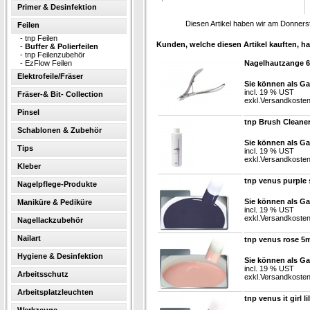
Primer & Desinfektion
Diesen Artikel haben wir am Donner
Feilen
-
tnp Feilen
Kunden, welche diesen Artikel kauften, ha
-
Buffer & Polierfeilen
-
tnp Feilenzubehör
-
EzFlow Feilen
Nagelhautzange 
Elektrofeile/Fräser
Sie können als Ga
incl. 19 % UST
Fräser-& Bit- Collection
exkl.
Versandkoste
Pinsel
tnp Brush Cleane
Schablonen & Zubehör
Sie können als Ga
Tips
incl. 19 % UST
exkl.
Versandkoste
Kleber
tnp venus purple
Nagelpflege-Produkte
Sie können als Ga
Maniküre & Pediküre
incl. 19 % UST
exkl.
Versandkoste
Nagellackzubehör
Nailart
tnp venus rose 5m
Hygiene & Desinfektion
Sie können als Ga
incl. 19 % UST
Arbeitsschutz
exkl.
Versandkoste
Arbeitsplatzleuchten
tnp venus it girl li