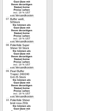
Gast (bzw mit
Ihrem derzeitigen
Status) keine
Preise sehen
incl. 19 % UST
Versandkosten
exkl.
07.
Buffer weiß,
50Stück
Sie können als
Gast (bzw mit
Ihrem derzeitigen
Status) keine
Preise sehen
incl. 19 % UST
Versandkosten
exkl.
08.
Polierfeile Super
Shiner 50 Stück
Sie können als
Gast (bzw mit
Ihrem derzeitigen
Status) keine
Preise sehen
incl. 19 % UST
Versandkosten
exkl.
09.
Pearl Buffer
Trapez 240/240
Grit 25 Stück
Sie können als
Gast (bzw mit
Ihrem derzeitigen
Status) keine
Preise sehen
incl. 19 % UST
Versandkosten
exkl.
10.
Polierfeile Shiner
breit rosa 25St.
Sie können als
Gast (bzw mit