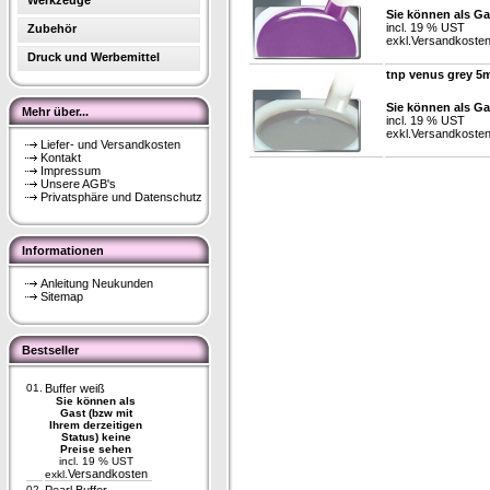
Werkzeuge
Sie können als Ga
incl. 19 % UST
Zubehör
exkl.
Versandkoste
Druck und Werbemittel
tnp venus grey 5m
Sie können als Ga
Mehr über...
incl. 19 % UST
exkl.
Versandkoste
Liefer- und Versandkosten
Kontakt
Impressum
Unsere AGB's
Privatsphäre und Datenschutz
Informationen
Anleitung Neukunden
Sitemap
Bestseller
01.
Buffer weiß
Sie können als
Gast (bzw mit
Ihrem derzeitigen
Status) keine
Preise sehen
incl. 19 % UST
Versandkosten
exkl.
02.