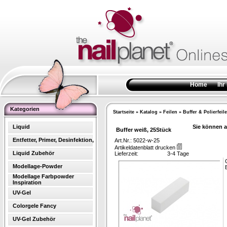
Home
Ihr
Kategorien
Startseite
»
Katalog
»
Feilen
»
Buffer & Polierfeil
Liquid
Sie können a
Buffer weiß, 25Stück
Entfetter, Primer, Desinfektion,
Art.Nr.: 5022-w-25
Artikeldatenblatt drucken
Liquid Zubehör
Lieferzeit:
3-4 Tage
Modellage-Powder
Modellage Farbpowder
Inspiration
UV-Gel
Colorgele Fancy
UV-Gel Zubehör