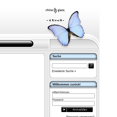
Suche
Erweiterte Suche »
Willkommen zurück!
eMail-Adresse:
Passwort:
Passwort vergessen?