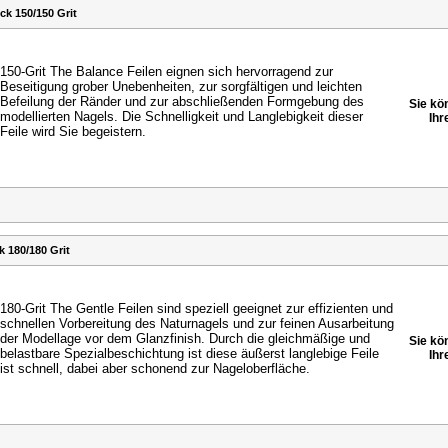
k 150/150 Grit
150-Grit The Balance Feilen eignen sich hervorragend zur
Beseitigung grober Unebenheiten, zur sorgfältigen und
leichten
Befeilung der Ränder und zur abschließenden
Formgebung des
Sie kö
modellierten Nagels. Die Schnelligkeit
und Langlebigkeit dieser
Ihr
Feile wird Sie begeistern.
 180/180 Grit
180-Grit The Gentle Feilen sind speziell geeignet zur
effizienten und
schnellen Vorbereitung des Naturnagels
und zur feinen Ausarbeitung
der Modellage vor dem
Glanzfinish. Durch die gleichmäßige und
Sie kö
belastbare
Spezialbeschichtung ist diese äußerst langlebige Feile
Ihr
ist
schnell, dabei aber schonend zur Nageloberfläche.