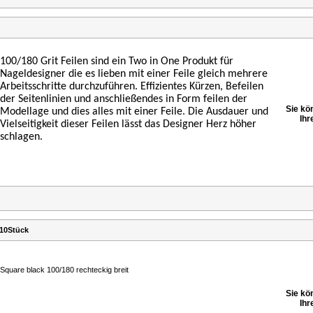
100/180 Grit Feilen sind ein Two in One Produkt für
Nageldesigner die es lieben mit einer Feile gleich mehrere
Arbeitsschritte durchzuführen. Effizientes Kürzen, Befeilen
der Seitenlinien und anschließendes in Form feilen der
Sie kö
Modellage und dies alles mit einer Feile. Die Ausdauer und
Ihr
Vielseitigkeit dieser Feilen lässt das Designer Herz höher
schlagen.
 10Stück
Square black 100/180 rechteckig breit
Sie kö
Ihr