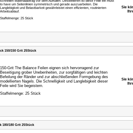
schnellen Materialabtrag vor dem Auffüllen. Desweiteren ist diese Feile ein must
to have um Seitenlinien symmetrisch und gerade auszuarbeiten. Die
Sie kö
Langlebigkeit und Belastbarkeit gewährleistet einen effizienten, routinierten
Ihr
Arbeitsablauf.
Staffelmenge: 25 Stück
ck 150/150 Grit 25Stück
150-Grit The Balance Feilen eignen sich hervorragend zur
Beseitigung grober Unebenheiten, zur sorgfältigen und
leichten
Befeilung der Ränder und zur abschließenden
Formgebung des
Sie kö
modellierten Nagels. Die Schnelligkeit
und Langlebigkeit dieser
Ihr
Feile wird Sie begeistern.
Staffelmenge: 25 Stück
 180/180 Grit 25Stück