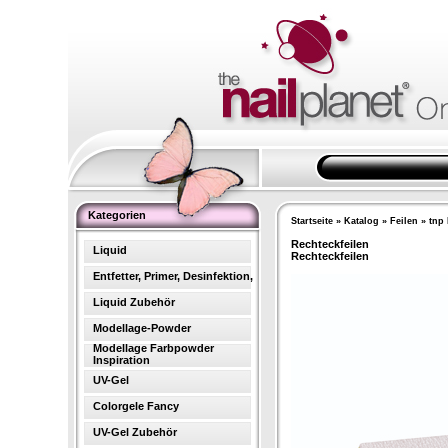
Kategorien
Startseite
»
Katalog
»
Feilen
»
tnp 
Rechteckfeilen
Liquid
Rechteckfeilen
Entfetter, Primer, Desinfektion,
Liquid Zubehör
Modellage-Powder
Modellage Farbpowder
Inspiration
UV-Gel
Colorgele Fancy
UV-Gel Zubehör