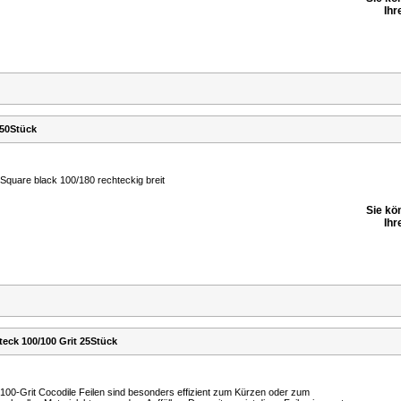
Ihr
 50Stück
Square black 100/180 rechteckig breit
Sie kö
Ihr
eck 100/100 Grit 25Stück
100-Grit Cocodile Feilen sind besonders effizient zum Kürzen oder zum