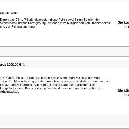
Square white
Durch das 2 in 1 Prinzip eignet sich diese Feile sowohl zum Befeilen der
Sie kö
Seitenlinien und zur Formgebung, als auch zum Ausgleichen von Unebenheiten
Ihr
und zur Feinabstimmung.
eck 100/100 Grit
100-Grit Cocodile Feilen sind besonders effizient zum Kürzen oder zum
schnellen Materialabtrag vor dem Auffüllen. Desweiteren ist diese Feile ein must
to have um Seitenlinien symmetrisch und gerade auszuarbeiten. Die
Langlebigkeit und Belastbarkeit gewährleistet einen effizienten, routinierten
Sie kö
Arbeitsablauf.
Ihr