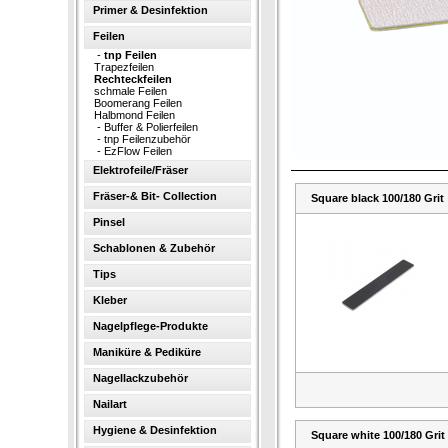
Primer & Desinfektion
Feilen
-
tnp Feilen
Trapezfeilen
Rechteckfeilen
schmale Feilen
Boomerang Feilen
Halbmond Feilen
-
Buffer & Polierfeilen
-
tnp Feilenzubehör
-
EzFlow Feilen
Elektrofeile/Fräser
Fräser-& Bit- Collection
Square black 100/180 Grit
Pinsel
Schablonen & Zubehör
Tips
Kleber
Nagelpflege-Produkte
Maniküre & Pediküre
Nagellackzubehör
Nailart
Hygiene & Desinfektion
Square white 100/180 Grit