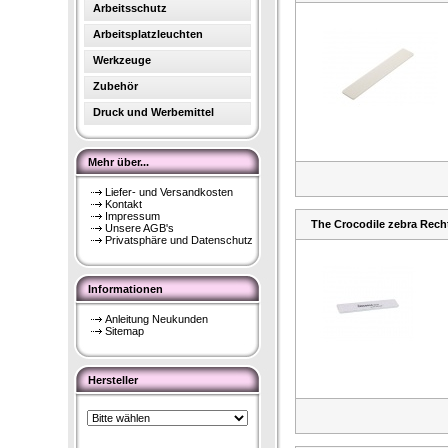
Arbeitsschutz
Arbeitsplatzleuchten
Werkzeuge
Zubehör
Druck und Werbemittel
Mehr über...
Liefer- und Versandkosten
Kontakt
Impressum
The Crocodile zebra Recht
Unsere AGB's
Privatsphäre und Datenschutz
Informationen
Anleitung Neukunden
Sitemap
Hersteller