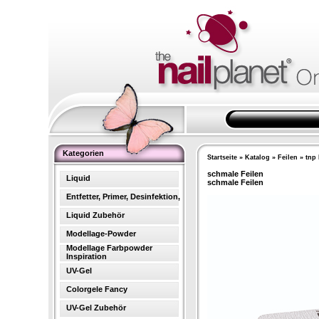
Kategorien
Startseite
»
Katalog
»
Feilen
»
tnp 
schmale Feilen
Liquid
schmale Feilen
Entfetter, Primer, Desinfektion,
Liquid Zubehör
Modellage-Powder
Modellage Farbpowder
Inspiration
UV-Gel
Colorgele Fancy
UV-Gel Zubehör