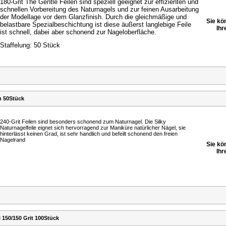
180-Grit The Gentle Feilen sind speziell geeignet zur
effizienten und
schnellen Vorbereitung des Naturnagels
und zur feinen Ausarbeitung
der Modellage vor dem
Glanzfinish. Durch die gleichmäßige und
Sie kö
belastbare
Spezialbeschichtung ist diese äußerst langlebige Feile
Ihr
ist
schnell, dabei aber schonend zur Nageloberfläche.
Staffelung: 50 Stück
n 50Stück
240-Grit Feilen sind besonders schonend zum Naturnagel. Die Silky
Naturnagelfeile eignet sich hervorragend zur Maniküre natürlicher Nägel, sie
hinterlässt keinen Grad, ist sehr handlich und befeilt schonend den freien
Nagelrand
Sie kö
Ihr
 150/150 Grit 100Stück