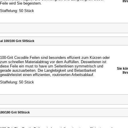
Ihr
Feile wird Sie begeistern.
Staffelung: 50 Stück
l 100/100 Grit 50Stück
100-Grit Cocodile Feilen sind besonders effizient zum
Kürzen oder
zum schnellen Materialabtrag vor dem
Auffüllen. Desweiteren ist
diese Feile ein must to have
um Seitenlinien symmetrisch und
Sie kö
gerade auszuarbeiten.
Die Langlebigkeit und Belastbarkeit
Ihr
gewährleistet einen
effizienten, routinierten Arbeitsablauf.
Staffelung: 50 Stück
80/180 Grit 50Stück