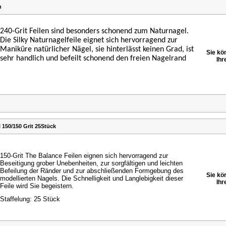
n
240-Grit Feilen sind besonders schonend zum Naturnagel.
Die Silky Naturnagelfeile eignet sich hervorragend zur
Maniküre natürlicher Nägel, sie hinterlässt keinen Grad, ist
Sie kö
sehr handlich und befeilt schonend den freien Nagelrand
Ihr
 150/150 Grit 25Stück
150-Grit The Balance Feilen eignen sich hervorragend zur
Beseitigung grober Unebenheiten, zur sorgfältigen und
leichten
Befeilung der Ränder und zur abschließenden
Formgebung des
Sie kö
modellierten Nagels. Die Schnelligkeit
und Langlebigkeit dieser
Ihr
Feile wird Sie begeistern.
Staffelung: 25 Stück