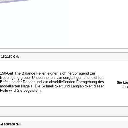
150/150 Grit
150-Grit The Balance Feilen eignen sich hervorragend zur
Beseitigung grober Unebenheiten, zur sorgfältigen und
leichten
Befeilung der Ränder und zur abschließenden
Formgebung des
Sie kö
modellierten Nagels. Die Schnelligkeit
und Langlebigkeit dieser
Ihr
Feile wird Sie begeistern.
l 100/100 Grit