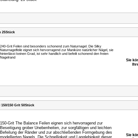
n 25Stück
240-Grit Feilen sind besonders schonend zum Naturnagel. Die Silky
Naturnagelfeile eignet sich hervorragend zur Maniküre natürlicher Nägel, sie
hinterlässt keinen Grad, ist sehr handlich und befeilt schonend den freien
Nagelrand
Sie kö
Ihr
 150/150 Grit 50Stück
150-Grit The Balance Feilen eignen sich hervorragend zur
Beseitigung grober Unebenheiten, zur sorgfältigen und
leichten
Befeilung der Ränder und zur abschließenden
Formgebung des
Sie kö
modellierten Nagels. Die Schnelligkeit
und Langlebigkeit dieser