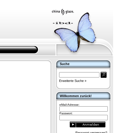
Suche
Erweiterte Suche »
Willkommen zurück!
eMail-Adresse:
Passwort:
Passwort vergessen?