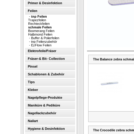
Primer & Desinfektion
Feilen
-
tnp Feilen
Trapezfeilen
Rechteckfeilen
schmale Feilen
Boomerang Feilen
Halbmond Feilen
-
Buffer & Polierfeilen
-
tnp Feilenzubehör
-
EzFlow Feilen
Elektrofeile/Fräser
Fräser-& Bit- Collection
The Balance zebra schmal 
Pinsel
Schablonen & Zubehör
Tips
Kleber
Nagelpflege-Produkte
Maniküre & Pediküre
Nagellackzubehör
Nailart
Hygiene & Desinfektion
The Crocodile zebra schma