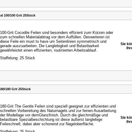
l 100/100 Grit 25Stück
100-Grit Cocodile Feilen sind besonders effizient zum
Kürzen oder
zum schnellen Materialabtrag vor dem
Auffüllen. Desweiteren ist
diese Feile ein must to have
um Seitenlinien symmetrisch und
Sie kö
gerade auszuarbeiten.
Die Langlebigkeit und Belastbarkeit
Ihr
gewährleistet einen
effizienten, routinierten Arbeitsablauf.
Staffelung: 25 Stück
80/180 Grit 25Stück
180-Grit The Gentle Feilen sind speziell geeignet zur
effizienten und
schnellen Vorbereitung des Naturnagels
und zur feinen Ausarbeitung
der Modellage vor dem
Glanzfinish. Durch die gleichmäßige und
Sie kö
belastbare
Spezialbeschichtung ist diese äußerst langlebige
Ihr
Feile
schnell, dabei aber schonend zur Nageloberfläche.
Staffelung: 25 Stück