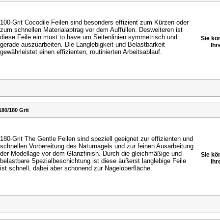
100-Grit Cocodile Feilen sind besonders effizient zum
Kürzen oder
zum schnellen Materialabtrag vor dem
Auffüllen. Desweiteren ist
diese Feile ein must to have
um Seitenlinien symmetrisch und
Sie kö
gerade auszuarbeiten.
Die Langlebigkeit und Belastbarkeit
Ihr
gewährleistet einen
effizienten, routinierten Arbeitsablauf.
80/180 Grit
180-Grit The Gentle Feilen sind speziell geeignet zur
effizienten und
schnellen Vorbereitung des Naturnagels
und zur feinen Ausarbeitung
der Modellage vor dem
Glanzfinish. Durch die gleichmäßige und
Sie kö
belastbare
Spezialbeschichtung ist diese äußerst langlebige Feile
Ihr
ist
schnell, dabei aber schonend zur Nageloberfläche.