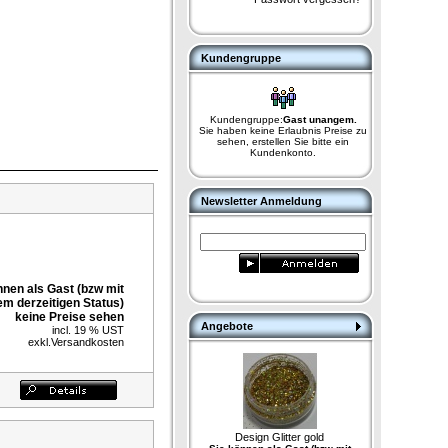
Kundengruppe
Kundengruppe:
Gast unangem.
Sie haben keine Erlaubnis Preise zu
sehen, erstellen Sie bitte ein
Kundenkonto.
Newsletter Anmeldung
nnen als Gast (bzw mit
em derzeitigen Status)
keine Preise sehen
Angebote
incl. 19 % UST
exkl.
Versandkosten
Design Glitter gold