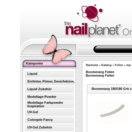
Kategorien
Startseite
»
Katalog
»
Feilen
»
tnp 
Boomerang Feilen
Liquid
Boomerang Feilen
Entfetter, Primer, Desinfektion,
Boomerang 180/180 Grit z
Liquid Zubehör
Modellage-Powder
Modellage Farbpowder
Inspiration
UV-Gel
Colorgele Fancy
UV-Gel Zubehör