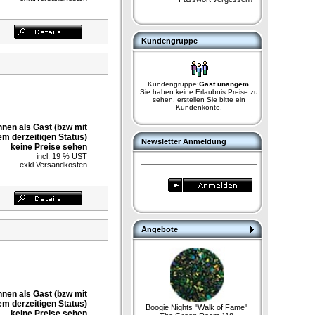
Kundengruppe
Kundengruppe:
Gast unangem.
Sie haben keine Erlaubnis Preise zu
sehen, erstellen Sie bitte ein
Kundenkonto.
nnen als Gast (bzw mit
em derzeitigen Status)
Newsletter Anmeldung
keine Preise sehen
incl. 19 % UST
exkl.
Versandkosten
Angebote
nnen als Gast (bzw mit
em derzeitigen Status)
Boogie Nights "Walk of Fame"
keine Preise sehen