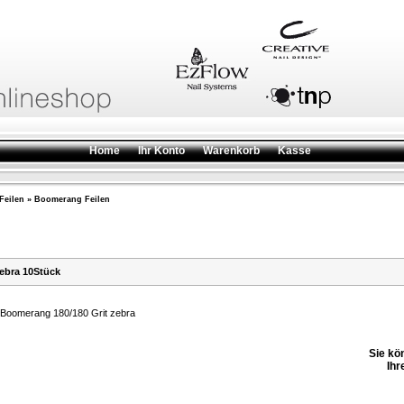
Home
Ihr Konto
Warenkorb
Kasse
Feilen
»
Boomerang Feilen
ebra 10Stück
Boomerang 180/180 Grit zebra
Sie kö
Ihr