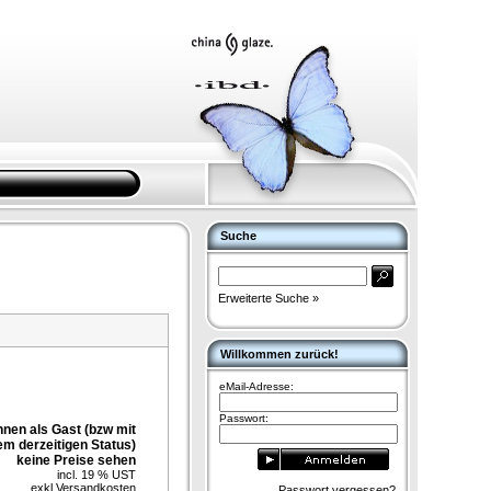
Suche
Erweiterte Suche »
Willkommen zurück!
eMail-Adresse:
Passwort:
nnen als Gast (bzw mit
em derzeitigen Status)
keine Preise sehen
incl. 19 % UST
exkl.
Versandkosten
Passwort vergessen?