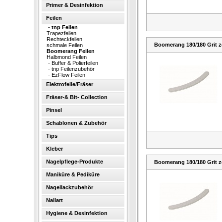
Primer & Desinfektion
Feilen
-
tnp Feilen
Trapezfeilen
Rechteckfeilen
Boomerang 180/180 Grit z
schmale Feilen
Boomerang Feilen
Halbmond Feilen
-
Buffer & Polierfeilen
-
tnp Feilenzubehör
-
EzFlow Feilen
Elektrofeile/Fräser
Fräser-& Bit- Collection
Pinsel
Schablonen & Zubehör
Tips
Kleber
Nagelpflege-Produkte
Boomerang 180/180 Grit z
Maniküre & Pediküre
Nagellackzubehör
Nailart
Hygiene & Desinfektion