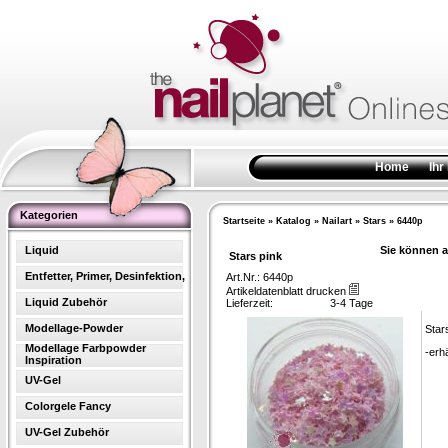
Home
Ihr
Kategorien
Startseite
»
Katalog
»
Nailart
»
Stars
»
6440p
Liquid
Sie können a
Stars pink
Entfetter, Primer, Desinfektion,
Art.Nr.: 6440p
Artikeldatenblatt drucken
Liquid Zubehör
Lieferzeit:
3-4 Tage
Modellage-Powder
Star
Modellage Farbpowder
-erhä
Inspiration
UV-Gel
Colorgele Fancy
UV-Gel Zubehör