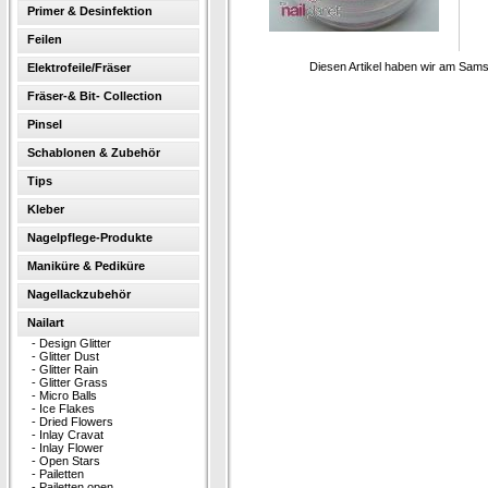
Primer & Desinfektion
Feilen
Diesen Artikel haben wir am Sam
Elektrofeile/Fräser
Fräser-& Bit- Collection
Pinsel
Schablonen & Zubehör
Tips
Kleber
Nagelpflege-Produkte
Maniküre & Pediküre
Nagellackzubehör
Nailart
-
Design Glitter
-
Glitter Dust
-
Glitter Rain
-
Glitter Grass
-
Micro Balls
-
Ice Flakes
-
Dried Flowers
-
Inlay Cravat
-
Inlay Flower
-
Open Stars
-
Pailetten
-
Pailetten open