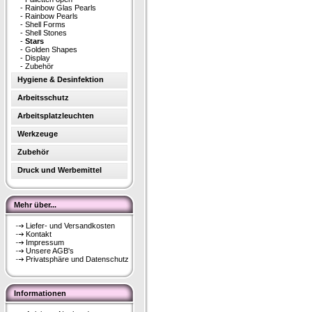
-
Rainbow Glas Pearls
-
Rainbow Pearls
-
Shell Forms
-
Shell Stones
-
Stars
-
Golden Shapes
-
Display
-
Zubehör
Hygiene & Desinfektion
Arbeitsschutz
Arbeitsplatzleuchten
Werkzeuge
Zubehör
Druck und Werbemittel
Mehr über...
Liefer- und Versandkosten
Kontakt
Impressum
Unsere AGB's
Privatsphäre und Datenschutz
Informationen