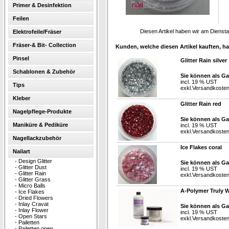
Primer & Desinfektion
Feilen
Diesen Artikel haben wir am Diens
Elektrofeile/Fräser
Fräser-& Bit- Collection
Kunden, welche diesen Artikel kauften, ha
Pinsel
Glitter Rain silver
Schablonen & Zubehör
Sie können als Ga
incl. 19 % UST
Tips
exkl.
Versandkoste
Kleber
Glitter Rain red
Nagelpflege-Produkte
Sie können als Ga
Maniküre & Pediküre
incl. 19 % UST
exkl.
Versandkoste
Nagellackzubehör
Ice Flakes coral
Nailart
-
Design Glitter
Sie können als Ga
-
Glitter Dust
incl. 19 % UST
-
Glitter Rain
exkl.
Versandkoste
-
Glitter Grass
-
Micro Balls
A-Polymer Truly 
-
Ice Flakes
-
Dried Flowers
-
Inlay Cravat
Sie können als Ga
-
Inlay Flower
incl. 19 % UST
-
Open Stars
exkl.
Versandkoste
-
Pailetten
-
Pailetten open