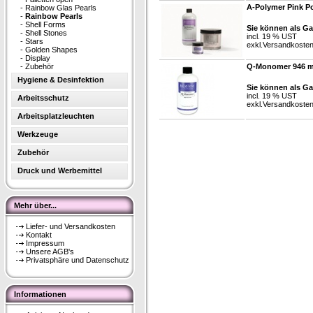
A-Polymer Pink P
-
Rainbow Glas Pearls
-
Rainbow Pearls
-
Shell Forms
Sie können als Ga
-
Shell Stones
incl. 19 % UST
-
Stars
exkl.
Versandkoste
-
Golden Shapes
-
Display
-
Zubehör
Q-Monomer 946 m
Hygiene & Desinfektion
Sie können als Ga
incl. 19 % UST
Arbeitsschutz
exkl.
Versandkoste
Arbeitsplatzleuchten
Werkzeuge
Zubehör
Druck und Werbemittel
Mehr über...
Liefer- und Versandkosten
Kontakt
Impressum
Unsere AGB's
Privatsphäre und Datenschutz
Informationen