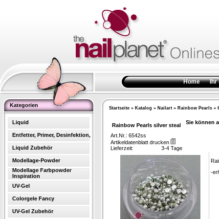
Home
Ihr
Kategorien
Startseite
»
Katalog
»
Nailart
»
Rainbow Pearls
»
Liquid
Sie können a
Rainbow Pearls silver steal
Entfetter, Primer, Desinfektion,
Art.Nr.: 6542ss
Artikeldatenblatt drucken
Liquid Zubehör
Lieferzeit:
3-4 Tage
Modellage-Powder
Rai
Modellage Farbpowder
-er
Inspiration
UV-Gel
Colorgele Fancy
UV-Gel Zubehör