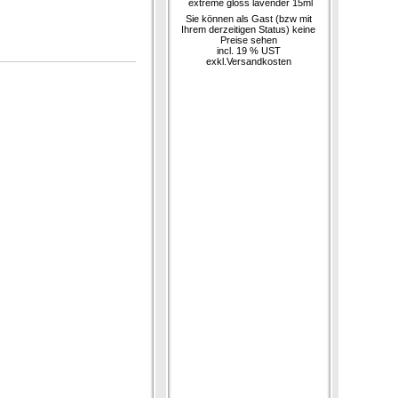
extreme gloss lavender 15ml
Sie können als Gast (bzw mit
Ihrem derzeitigen Status) keine
Preise sehen
incl. 19 % UST
exkl.
Versandkosten