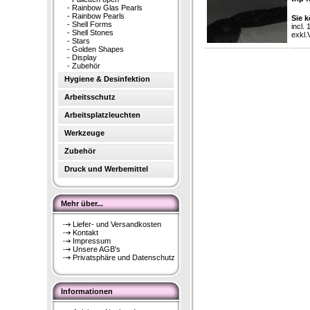
-
Rainbow Glas Pearls
-
Rainbow Pearls
Sie k
-
Shell Forms
incl.
-
Shell Stones
exkl.
-
Stars
-
Golden Shapes
-
Display
-
Zubehör
Hygiene & Desinfektion
Arbeitsschutz
Arbeitsplatzleuchten
Werkzeuge
Zubehör
Druck und Werbemittel
Mehr über...
Liefer- und Versandkosten
Kontakt
Impressum
Unsere AGB's
Privatsphäre und Datenschutz
Informationen