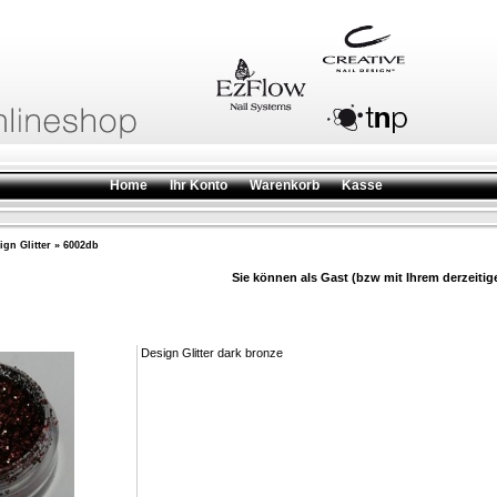
Home
Ihr Konto
Warenkorb
Kasse
ign Glitter
»
6002db
Sie können als Gast (bzw mit Ihrem derzeitig
Design Glitter dark bronze