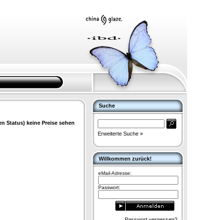
Suche
en Status) keine Preise sehen
Erweiterte Suche »
Willkommen zurück!
eMail-Adresse:
Passwort:
Passwort vergessen?