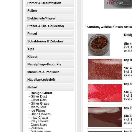
Primer & Desinfektion
Feilen
Elektrofeile/Fräser
Fräser-& Bit- Collection
Kunden, welche diesen Artike
Pinsel
Desig
Schablonen & Zubehör
Sie k
incl.
Tips
exkl.
Kleber
tnp 
Nagelpflege-Produkte
Sie k
incl.
Maniküre & Pediküre
exkl.
Nagellackzubehör
tnp f
Nailart
Sie k
-
Design Glitter
incl.
-
Glitter Dust
exkl.
-
Glitter Rain
-
Glitter Grass
-
Micro Balls
tnp f
-
Ice Flakes
-
Dried Flowers
Sie k
-
Inlay Cravat
incl.
-
Inlay Flower
exkl.
-
Open Stars
-
Pailetten
tnp f
-
Pailetten open