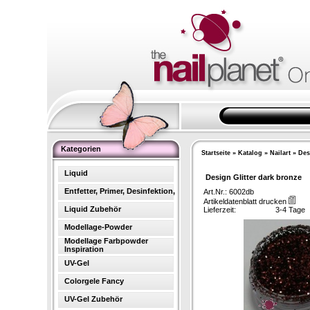
Kategorien
Startseite
»
Katalog
»
Nailart
»
Des
Liquid
Design Glitter dark bronze
Entfetter, Primer, Desinfektion,
Art.Nr.: 6002db
Artikeldatenblatt drucken
Liquid Zubehör
Lieferzeit:
3-4 Tage
Modellage-Powder
Modellage Farbpowder
Inspiration
UV-Gel
Colorgele Fancy
UV-Gel Zubehör