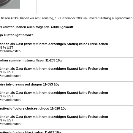
Diesen Artikel haben wir am Dienstag, 16. Dezember 2008 in unseren Katalog aufgenommen
l kauften, haben auch folgende Artikel gekauft:
n Glitter light bronze
önnen als Gast (bzw mit Ihrem derzeitigen Status) keine Preise sehen
 19 % UST
Versandkosten
indian summer nutmeg flavor 11-203 10g
önnen als Gast (bzw mit Ihrem derzeitigen Status) keine Preise sehen
 19 % UST
Versandkosten
airy tale dreams red dragon 11-053 10g
önnen als Gast (bzw mit Ihrem derzeitigen Status) keine Preise sehen
 19 % UST
Versandkosten
estival of colors choicest choco 11-020 10g
önnen als Gast (bzw mit Ihrem derzeitigen Status) keine Preise sehen
 19 % UST
Versandkosten
estival of colors black velvet 11-023 10g