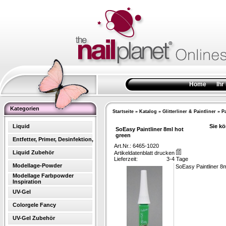
Home
Ihr
Kategorien
Startseite
»
Katalog
»
Glitterliner & Paintliner
»
Pa
Liquid
Sie kö
SoEasy Paintliner 8ml hot
green
Entfetter, Primer, Desinfektion,
Art.Nr.: 6465-1020
Liquid Zubehör
Artikeldatenblatt drucken
Lieferzeit:
3-4 Tage
Modellage-Powder
SoEasy Paintliner 8m
Modellage Farbpowder
Inspiration
UV-Gel
Colorgele Fancy
UV-Gel Zubehör