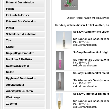
Primer & Desinfektion
Feilen
Elektrofeile/Fräser
Diesen Artikel haben wir am Mittw
Fräser-& Bit- Collection
Kunden, welche diesen Artikel kauften, ha
Pinsel
SoEasy Paintliner 8ml silber
Schablonen & Zubehör
Sie können als Gast (bzw mi
Tips
incl. 19 % UST
exkl.
Versandkosten
Kleber
SoEasy Paintliner 8ml brigh
Nagelpflege-Produkte
Maniküre & Pediküre
Sie können als Gast (bzw mi
incl. 19 % UST
exkl.
Versandkosten
Nagellackzubehör
Nailart
SoEasy Paintliner 8ml metal
Hygiene & Desinfektion
Sie können als Gast (bzw mi
incl. 19 % UST
Arbeitsschutz
exkl.
Versandkosten
Arbeitsplatzleuchten
SoEasy Glitterliner 8ml gold
Werkzeuge
Sie können als Gast (bzw mi
Zubehör
incl. 19 % UST
exkl.
Versandkosten