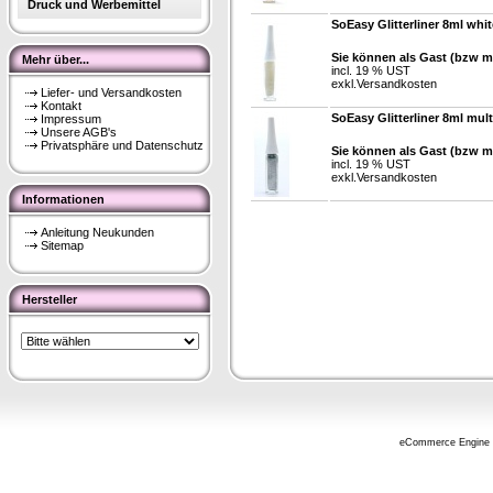
Druck und Werbemittel
SoEasy Glitterliner 8ml whit
Sie können als Gast (bzw mi
Mehr über...
incl. 19 % UST
exkl.
Versandkosten
Liefer- und Versandkosten
Kontakt
SoEasy Glitterliner 8ml mult
Impressum
Unsere AGB's
Privatsphäre und Datenschutz
Sie können als Gast (bzw mi
incl. 19 % UST
exkl.
Versandkosten
Informationen
Anleitung Neukunden
Sitemap
Hersteller
eCommerce Engine