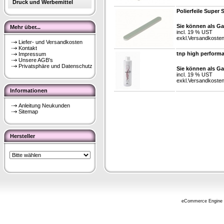
Druck und Werbemittel
Polierfeile Super 
Sie können als Ga
Mehr über...
incl. 19 % UST
exkl.
Versandkoste
Liefer- und Versandkosten
Kontakt
tnp high perform
Impressum
Unsere AGB's
Privatsphäre und Datenschutz
Sie können als Ga
incl. 19 % UST
exkl.
Versandkoste
Informationen
Anleitung Neukunden
Sitemap
Hersteller
eCommerce Engine