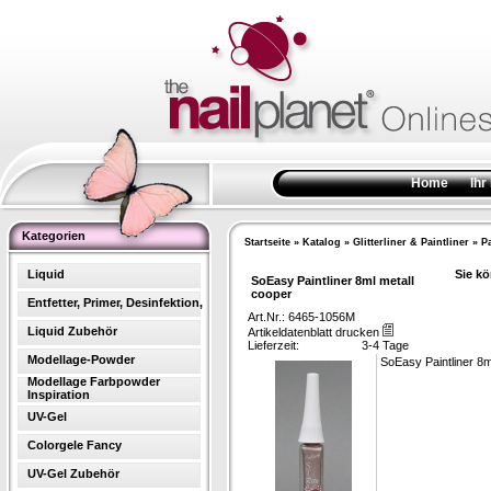
Home
Ihr
Kategorien
Startseite
»
Katalog
»
Glitterliner & Paintliner
»
Pa
Liquid
Sie kö
SoEasy Paintliner 8ml metall
cooper
Entfetter, Primer, Desinfektion,
Art.Nr.: 6465-1056M
Liquid Zubehör
Artikeldatenblatt drucken
Lieferzeit:
3-4 Tage
Modellage-Powder
SoEasy Paintliner 8m
Modellage Farbpowder
Inspiration
UV-Gel
Colorgele Fancy
UV-Gel Zubehör