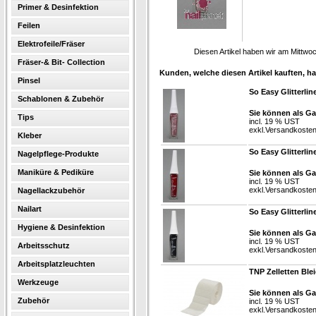
Primer & Desinfektion
Feilen
Elektrofeile/Fräser
Diesen Artikel haben wir am Mittw
Fräser-& Bit- Collection
Kunden, welche diesen Artikel kauften, ha
Pinsel
So Easy Glitterlin
Schablonen & Zubehör
Sie können als Ga
Tips
incl. 19 % UST
exkl.
Versandkoste
Kleber
So Easy Glitterlin
Nagelpflege-Produkte
Maniküre & Pediküre
Sie können als Ga
incl. 19 % UST
exkl.
Versandkoste
Nagellackzubehör
Nailart
So Easy Glitterlin
Hygiene & Desinfektion
Sie können als Ga
incl. 19 % UST
Arbeitsschutz
exkl.
Versandkoste
Arbeitsplatzleuchten
TNP Zelletten Blei
Werkzeuge
Sie können als Ga
Zubehör
incl. 19 % UST
exkl.
Versandkoste