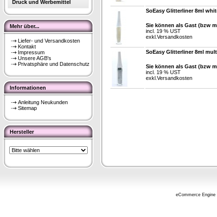
Druck und Werbemittel
SoEasy Glitterliner 8ml whit
Sie können als Gast (bzw mi
Mehr über...
incl. 19 % UST
exkl.
Versandkosten
Liefer- und Versandkosten
Kontakt
SoEasy Glitterliner 8ml mult
Impressum
Unsere AGB's
Privatsphäre und Datenschutz
Sie können als Gast (bzw mi
incl. 19 % UST
exkl.
Versandkosten
Informationen
Anleitung Neukunden
Sitemap
Hersteller
eCommerce Engine