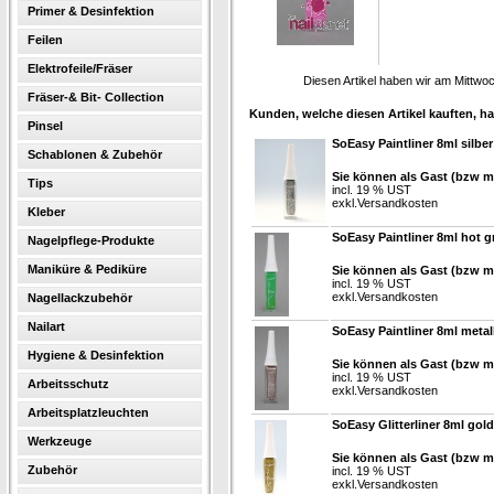
Primer & Desinfektion
Feilen
Elektrofeile/Fräser
Diesen Artikel haben wir am Mittw
Fräser-& Bit- Collection
Kunden, welche diesen Artikel kauften, ha
Pinsel
SoEasy Paintliner 8ml silber
Schablonen & Zubehör
Sie können als Gast (bzw mi
Tips
incl. 19 % UST
exkl.
Versandkosten
Kleber
SoEasy Paintliner 8ml hot g
Nagelpflege-Produkte
Maniküre & Pediküre
Sie können als Gast (bzw mi
incl. 19 % UST
exkl.
Versandkosten
Nagellackzubehör
Nailart
SoEasy Paintliner 8ml metal
Hygiene & Desinfektion
Sie können als Gast (bzw mi
incl. 19 % UST
Arbeitsschutz
exkl.
Versandkosten
Arbeitsplatzleuchten
SoEasy Glitterliner 8ml gold
Werkzeuge
Sie können als Gast (bzw mi
Zubehör
incl. 19 % UST
exkl.
Versandkosten