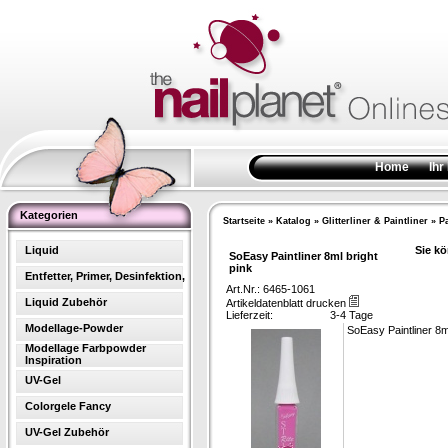
Home
Ihr
Kategorien
Startseite
»
Katalog
»
Glitterliner & Paintliner
»
Pa
Liquid
Sie kö
SoEasy Paintliner 8ml bright
pink
Entfetter, Primer, Desinfektion,
Art.Nr.: 6465-1061
Liquid Zubehör
Artikeldatenblatt drucken
Lieferzeit:
3-4 Tage
Modellage-Powder
SoEasy Paintliner 8ml
Modellage Farbpowder
Inspiration
UV-Gel
Colorgele Fancy
UV-Gel Zubehör