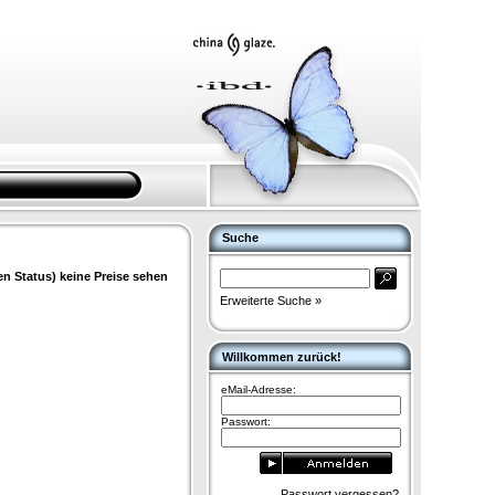
Suche
en Status) keine Preise sehen
Erweiterte Suche »
Willkommen zurück!
eMail-Adresse:
Passwort:
Passwort vergessen?