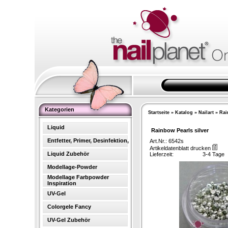
Kategorien
Startseite
»
Katalog
»
Nailart
»
Rai
Liquid
Rainbow Pearls silver
Entfetter, Primer, Desinfektion,
Art.Nr.: 6542s
Artikeldatenblatt drucken
Liquid Zubehör
Lieferzeit:
3-4 Tage
Modellage-Powder
Modellage Farbpowder
Inspiration
UV-Gel
Colorgele Fancy
UV-Gel Zubehör