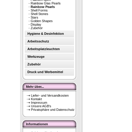
-
Rainbow Glas Pearls
-
Rainbow Pearls
-
Shell Forms
-
Shell Stones
-
Stars
-
Golden Shapes
-
Display
-
Zubehör
Hygiene & Desinfektion
Arbeitsschutz
Arbeitsplatzleuchten
Werkzeuge
Zubehör
Druck und Werbemittel
Mehr über...
Liefer- und Versandkosten
Kontakt
Impressum
Unsere AGB's
Privatsphäre und Datenschutz
Informationen