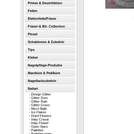
Primer & Desinfektion
Feilen
Elektrofeile/Fräser
Fräser-& Bit- Collection
Pinsel
Schablonen & Zubehör
Tips
Kleber
Nagelpflege-Produkte
Maniküre & Pediküre
Nagellackzubehör
Nailart
-
Design Glitter
-
Glitter Dust
-
Glitter Rain
-
Glitter Grass
-
Micro Balls
-
Ice Flakes
-
Dried Flowers
-
Inlay Cravat
-
Inlay Flower
-
Open Stars
-
Pailetten
-
Pailetten open