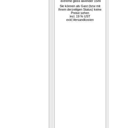
extreme gloss lavender 15ml
Sie können als Gast (bzw mit
Ihrem derzeitigen Status) keine
Preise sehen
incl. 19 % UST
exkl.
Versandkosten